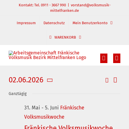
Zum
Kontakt: Tel. 0911 - 3667 990
|
vorstand@volksmusik-
mittelfranken.de
Inhalt
springen
Impressum
Datenschutz
Mein Benutzerkonto
WARENKORB
02.06.2026
Suche
Veran
Veranst
Tag
Datum
Ansic
Suche
Ganztägig
wählen.
und
Navig
31. Mai
-
5. Juni
Fränkische
Ansichte
Volksmusikwoche
Navigati
Fränkische Volksmusikwoche