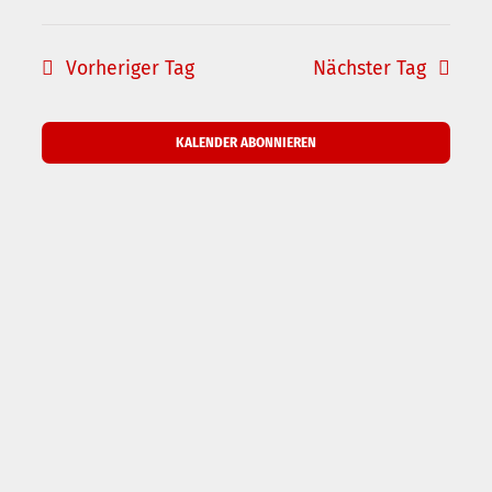
Veransta
Datum
Ansic
Suche
wählen.
und
Naviga
Vorheriger Tag
Nächster Tag
Ansichte
Navigati
KALENDER ABONNIEREN