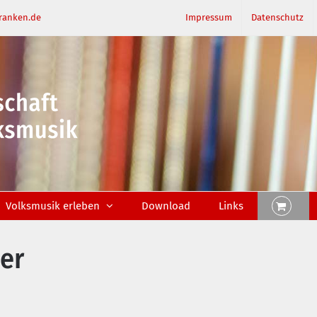
ranken.de
Impressum
Datenschutz
Volksmusik erleben
Download
Links
er