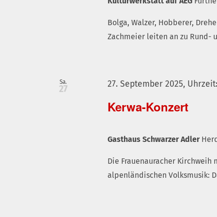
Kulturwerkstatt auf AEG
Fürthe
Bolga, Walzer, Hobberer, Drehe
Zachmeier leiten an zu Rund- 
Sa.
27. September 2025, Uhrzeit:
27
Kerwa-Konzert
Gasthaus Schwarzer Adler
Herd
Die Frauenauracher Kirchweih m
alpenländischen Volksmusik: 