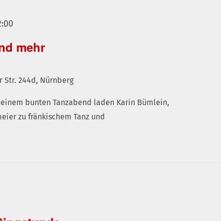
Fränkisch
2:00
Tanzen
und mehr
und
mehr
r Str. 244d, Nürnberg
i einem bunten Tanzabend laden Karin Bümlein,
meier zu fränkischem Tanz und