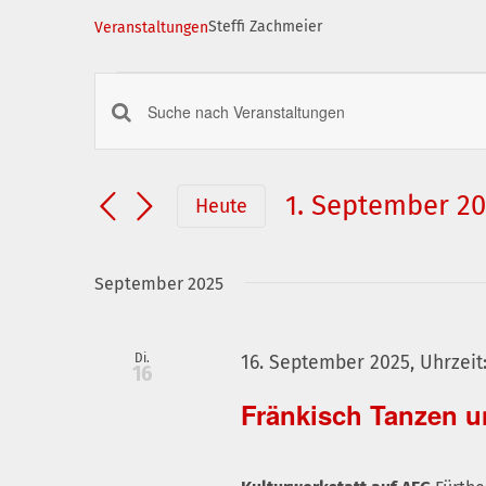
Steffi Zachmeier
Veranstaltungen
Veranstaltungen
Veranstaltungen
Bitte
Suche
Schlüsselwort
und
eingeben.
1. September 2
Heute
Suche
Ansichten,
Datum
nach
Navigation
wählen.
Veranstaltungen
September 2025
Schlüsselwort.
Di.
16. September 2025, Uhrzeit:
16
Fränkisch Tanzen 