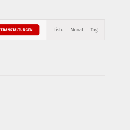
Veranstaltung
Liste
Monat
Tag
VERANSTALTUNGEN
Ansichten-
Navigation