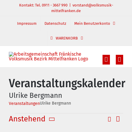
Zum
Kontakt: Tel. 0911 - 3667 990
|
vorstand@volksmusik-
mittelfranken.de
Inhalt
springen
Impressum
Datenschutz
Mein Benutzerkonto
WARENKORB
Veranstaltungskalender
Ulrike Bergmann
Ulrike Bergmann
Veranstaltungen
Veranstaltungen
Anstehend
Suche
Veran
Veranst
Liste
Datum
Ansic