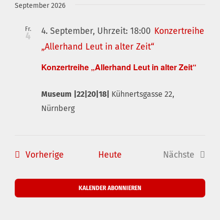
Suche
wählen.
September 2026
und
Navig
Ansichte
Fr.
4. September, Uhrzeit: 18:00
Konzertreihe
4
Navigati
„Allerhand Leut in alter Zeit“
Konzertreihe „Allerhand Leut in alter Zeit“
Museum |22|20|18|
Kühnertsgasse 22,
Nürnberg
Veranstaltungen
Vorherige
Heute
Nächste
Veranstal
KALENDER ABONNIEREN