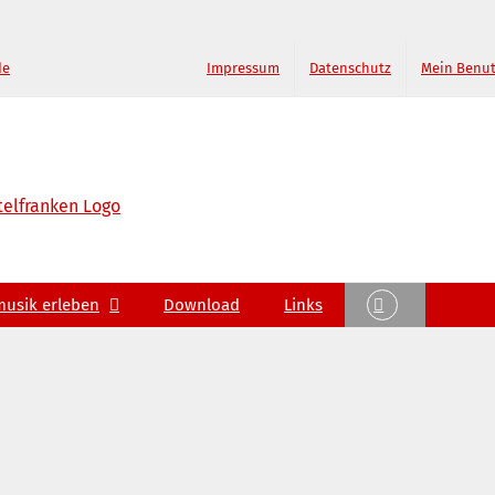
de
Impressum
Datenschutz
Mein Benu
musik erleben
Download
Links