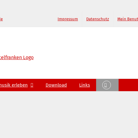
de
Impressum
Datenschutz
Mein Benu
musik erleben
Download
Links