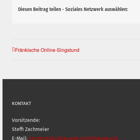
Diesen Beitrag teilen - Soziales Netzwerk auswählen:
Fränkische Online-Singstund
KONTAKT
Vorsitzende:
Steffi Zachmeier
E-Mail:
vorstand@volksmusik-mittelfranken.de