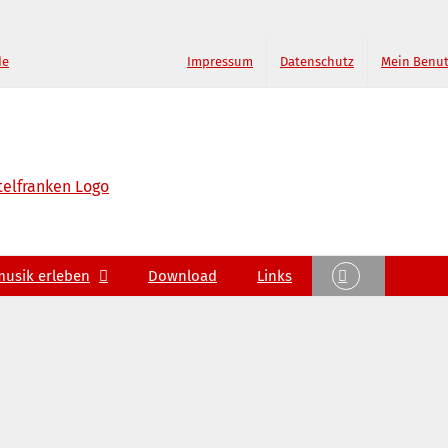
de
Impressum
Datenschutz
Mein Benu
musik erleben
Download
Links