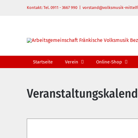
Zum
Kontakt: Tel. 0911 - 3667 990
|
vorstand@volksmusik-mittelf
Inhalt
springen
Startseite
Verein
Online-Shop
Veranstaltungskalend