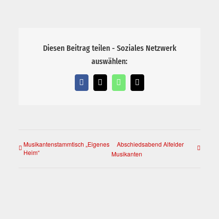
Diesen Beitrag teilen - Soziales Netzwerk
auswählen:
Facebook
X
WhatsApp
E-
Mail
Musikantenstammtisch „Eigenes
Abschiedsabend Alfelder
Heim“
Musikanten