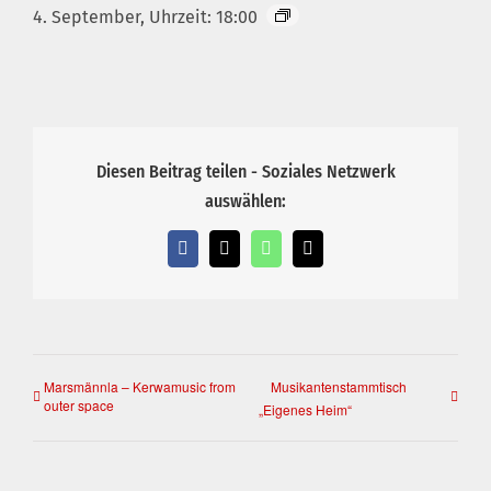
4. September, Uhrzeit: 18:00
Diesen Beitrag teilen - Soziales Netzwerk
auswählen:
Facebook
X
WhatsApp
E-
Mail
Marsmännla – Kerwamusic from
Musikantenstammtisch
outer space
„Eigenes Heim“