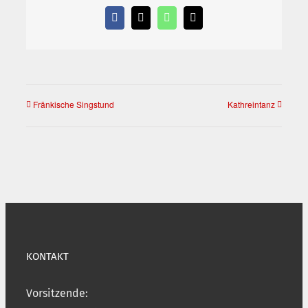
Facebook
X
WhatsApp
E-
Mail
Fränkische Singstund
Kathreintanz
KONTAKT
Vorsitzende: