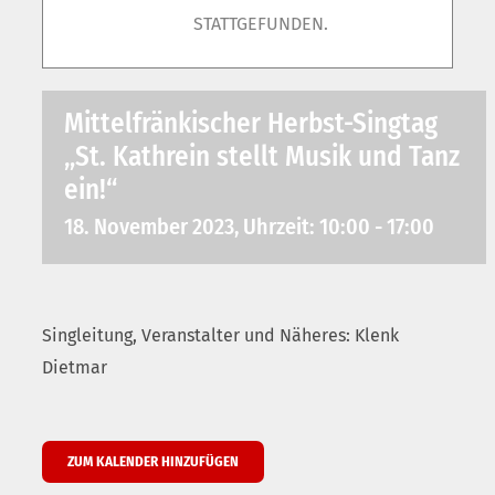
STATTGEFUNDEN.
Mittelfränkischer Herbst-Singtag
„St. Kathrein stellt Musik und Tanz
ein!“
18. November 2023, Uhrzeit: 10:00
-
17:00
Singleitung, Veranstalter und Näheres: Klenk
Dietmar
ZUM KALENDER HINZUFÜGEN