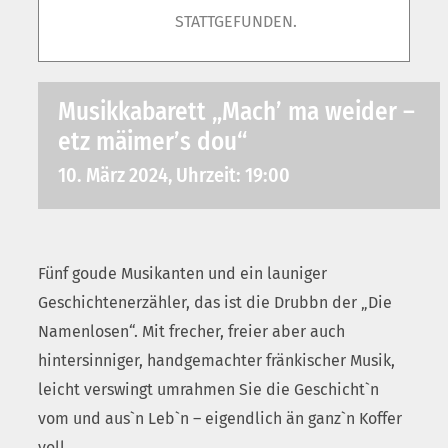
STATTGEFUNDEN.
Musikkabarett „Mach’ ma weider –
etz mäimer’s dou“
10. März 2024, Uhrzeit: 19:00
Fünf goude Musikanten und ein launiger
Geschichtenerzähler, das ist die Drubbn der „Die
Namenlosen“. Mit frecher, freier aber auch
hintersinniger, handgemachter fränkischer Musik,
leicht verswingt umrahmen Sie die Geschicht`n
vom und aus`n Leb`n – eigendlich än ganz`n Koffer
voll.