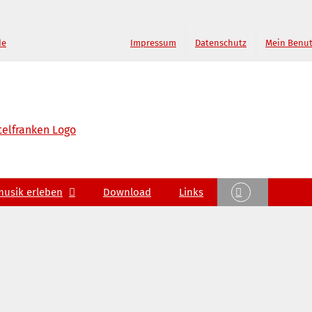
de
Impressum
Datenschutz
Mein Benu
musik erleben
Download
Links