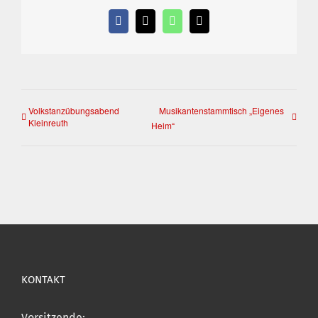
Facebook
X
WhatsApp
E-
Mail
Volkstanzübungsabend
Musikantenstammtisch „Eigenes
Kleinreuth
Heim“
KONTAKT
Vorsitzende: