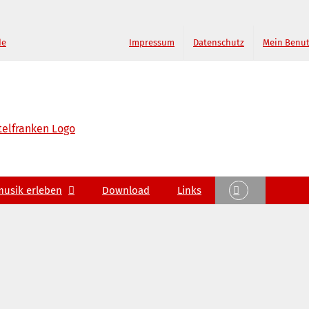
de
Impressum
Datenschutz
Mein Benu
musik erleben
Download
Links