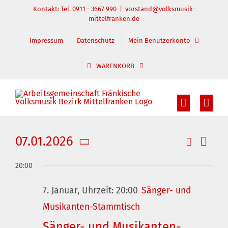
Zum
Kontakt: Tel. 0911 - 3667 990
|
vorstand@volksmusik-
mittelfranken.de
Inhalt
springen
Impressum
Datenschutz
Mein Benutzerkonto
WARENKORB
07.01.2026
Suche
Veran
Veranst
Tag
Datum
Ansic
Suche
20:00
wählen.
und
Navig
7. Januar, Uhrzeit: 20:00
Sänger- und
Ansichte
Musikanten-Stammtisch
Navigati
Sänger- und Musikanten-