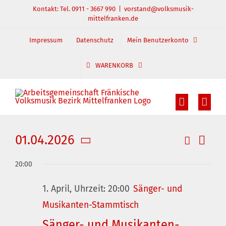
Zum
Kontakt: Tel. 0911 - 3667 990
|
vorstand@volksmusik-
mittelfranken.de
Inhalt
springen
Impressum
Datenschutz
Mein Benutzerkonto
WARENKORB
01.04.2026
Suche
Veran
Veranst
Tag
Datum
Ansic
Suche
20:00
wählen.
und
Navig
1. April, Uhrzeit: 20:00
Sänger- und
Ansichte
Musikanten-Stammtisch
Navigati
Sänger- und Musikanten-