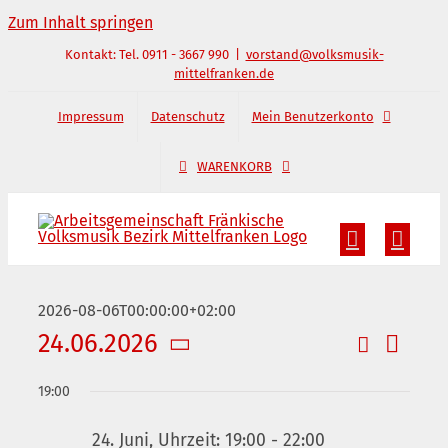
Zum Inhalt springen
Kontakt: Tel. 0911 - 3667 990
|
vorstand@volksmusik-
mittelfranken.de
Impressum
Datenschutz
Mein Benutzerkonto
WARENKORB
2026-08-06T00:00:00+02:00
24.06.2026
Suche
Verans
Veransta
Tag
Datum
Ansic
Suche
19:00
wählen.
und
Naviga
24. Juni, Uhrzeit: 19:00
-
22:00