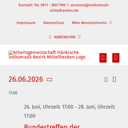
Zum
Kontakt: Tel. 0911 - 3667 990
|
vorstand@volksmusik-
mittelfranken.de
Inhalt
springen
Impressum
Datenschutz
Mein Benutzerkonto
WARENKORB
26.06.2026
Suche
Veran
Veranst
Tag
Datum
Ansic
Suche
17:00
wählen.
und
Navig
26. Juni, Uhrzeit: 17:00
-
28. Juni, Uhrzeit:
Ansichte
17:00
Navigati
Bundestreffen der