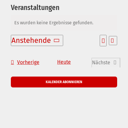
Veranstaltungen
Es wurden keine Ergebnisse gefunden.
Hinweis
Anstehende
Verans
Veransta
Liste
Suche
Datum
Ansic
Suche
wählen.
und
Naviga
Veranstaltungen
Heute
Vorherige
Nächste
Ansichten
Veranstalt
Navigatio
KALENDER ABONNIEREN