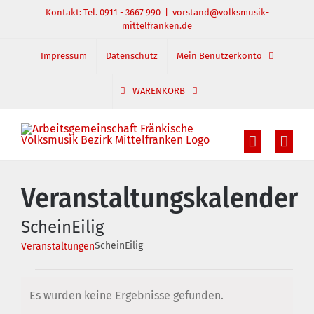
Zum
Kontakt: Tel. 0911 - 3667 990
|
vorstand@volksmusik-
mittelfranken.de
Inhalt
springen
Impressum
Datenschutz
Mein Benutzerkonto
WARENKORB
Veranstaltungskalender
ScheinEilig
ScheinEilig
Veranstaltungen
Veranstaltungen
Es wurden keine Ergebnisse gefunden.
Hinweis