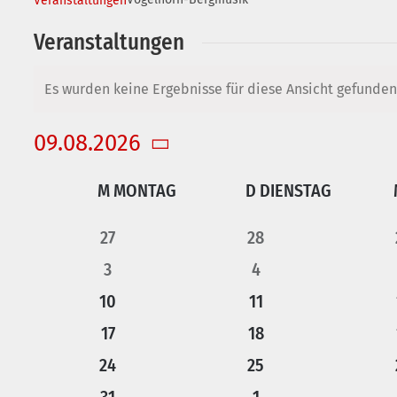
Veranstaltungen
Veranstaltungen
Es wurden keine Ergebnisse für diese Ansicht gefunden
Hinweis
09.08.2026
Datum
Kalender
wählen.
M
MONTAG
D
DIENSTAG
von
0
0
27
28
Veranstaltungen
0
0
Veranstaltungen
3
Veranstaltungen
4
0
0
10
Veranstaltungen
11
Veranstaltungen
0
0
Veranstaltungen
17
Veranstaltungen
18
0
0
24
Veranstaltungen
Veranstaltungen
25
0
0