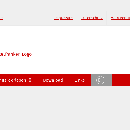
de
Impressum
Datenschutz
Mein Benu
musik erleben
Download
Links