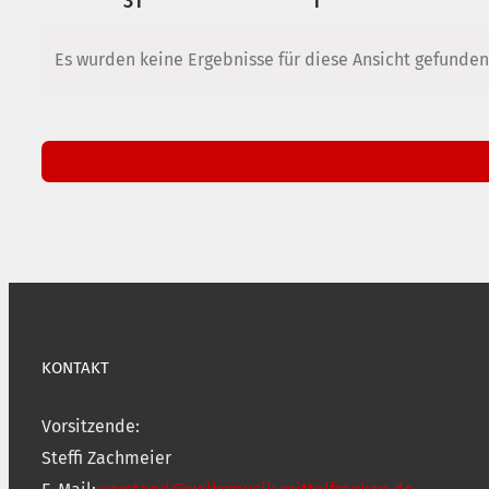
Veranstaltungen
31
Veranstaltungen
1
Veranstaltungen
Veranstaltungen
Es wurden keine Ergebnisse für diese Ansicht gefunden
Hinweis
KONTAKT
Vorsitzende:
Steffi Zachmeier