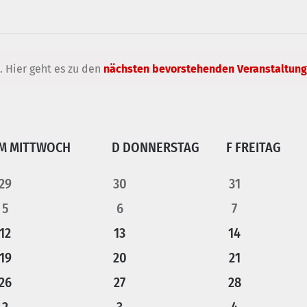
. Hier geht es zu den
nächsten bevorstehenden Veranstaltun
M
MITTWOCH
D
DONNERSTAG
F
FREITAG
0
0
0
29
30
31
0
0
0
Veranstaltungen
5
Veranstaltungen
6
Veranstaltun
7
0
0
0
12
Veranstaltungen
13
Veranstaltungen
14
Veranstaltun
0
0
0
Veranstaltungen
19
20
Veranstaltungen
Veranstaltun
21
0
0
0
Veranstaltungen
26
Veranstaltungen
27
Veranstaltun
28
0
0
0