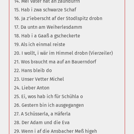
14. Mei Vater hat an zaundürrn
15. Hab i zwa schwarze Schaf
16. Ja z’ieberscht af der Stodlspitz drobn
17. Da untn am Weiherlesdamm
18. Hab i a Gaaß a gscheckerte
19. Als ich einmal reiste
20. I wollt, i wär im Himmel drobn (Vierzeiler)
21. Wos braucht ma auf an Bauerndorf
22. Hans bleib do
23. Unser Vetter Michel
24. Lieber Anton
25. Ei, wos hab ich für Schühla o
26. Gestern bin ich ausgegangen
27. A Schüsserla, a Häferla
28. Der Adam und die Eva
29. Wenn i af die Ansbacher Meß higeh