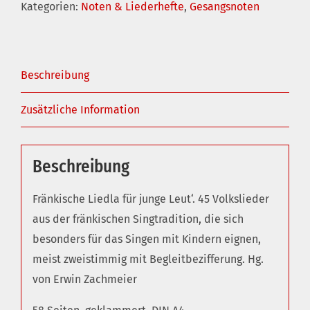
Kategorien:
Noten & Liederhefte
,
Gesangsnoten
amol
des
Ding
Beschreibung
-
Fränkische
Zusätzliche Information
Liedla
für
junge
Beschreibung
Leut
Fränkische Liedla für junge Leut‘. 45 Volkslieder
Menge
aus der fränkischen Singtradition, die sich
besonders für das Singen mit Kindern eignen,
meist zweistimmig mit Begleitbezifferung. Hg.
von Erwin Zachmeier