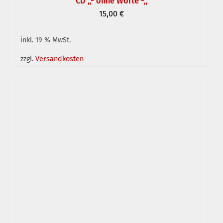
CD „- ohne Worte -„
15,00
€
inkl. 19 % MwSt.
zzgl.
Versandkosten
IN DEN WARENKORB
/
DETAILS