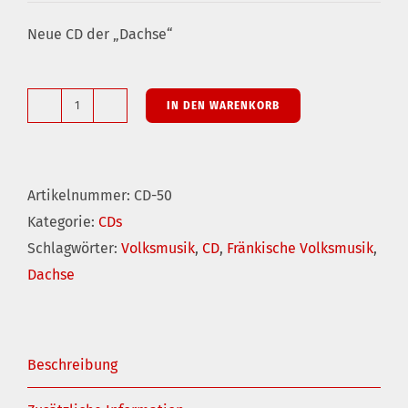
Neue CD der „Dachse“
IN DEN WARENKORB
Hintn
bei
der
Artikelnummer:
CD-50
Stodltür
Kategorie:
CDs
Menge
Schlagwörter:
Volksmusik
,
CD
,
Fränkische Volksmusik
,
Dachse
Beschreibung