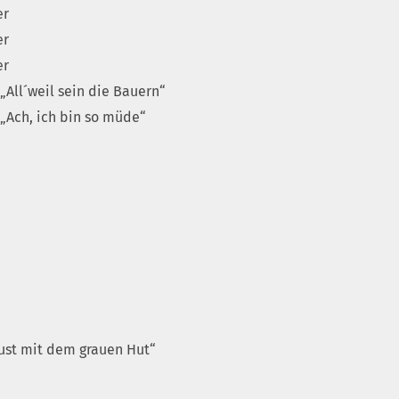
er
er
er
„All´weil sein die Bauern“
 „Ach, ich bin so müde“
ust mit dem grauen Hut“