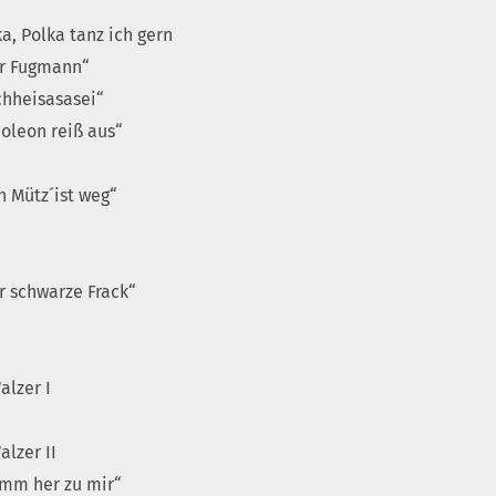
a, Polka tanz ich gern
er Fugmann“
chheisasasei“
oleon reiß aus“
n Mütz´ist weg“
r schwarze Frack“
alzer I
alzer II
mm her zu mir“