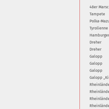
48er Mars
Tampete
Polka-Maz
Tyrolienne
Hamburge
Dreher
Dreher
Galopp
Galopp
Galopp
Galopp „K
Rheinlände
Rheinländ
Rheinländ
Rheinländ