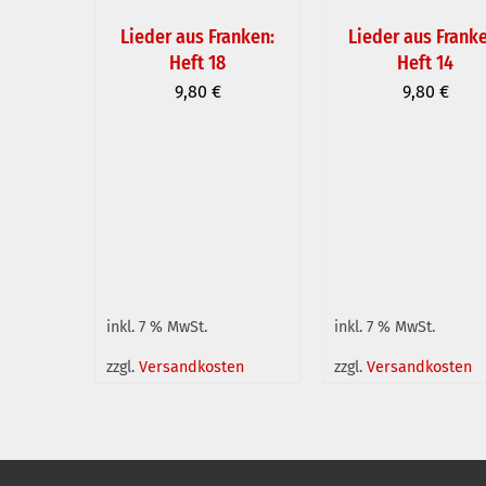
Lieder aus Franken:
Lieder aus Frank
Heft 18
Heft 14
IN DEN WARENKORB
IN DEN WARENKOR
9,80
€
9,80
€
/
DETAILS
/
DETAILS
inkl. 7 % MwSt.
inkl. 7 % MwSt.
zzgl.
Versandkosten
zzgl.
Versandkosten