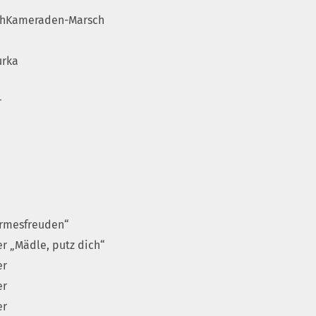
chKameraden-Marsch
urka
r
irmesfreuden“
r „Mädle, putz dich“
er
er
er