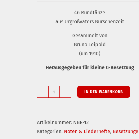
46 Rundtänze
aus Urgroßvaters Burschenzeit
Gesammelt von
Bruno Leipold
(um 1910)
Herausgegeben für kleine C-Besetzung
IN DEN WARENKORB
Tanzmelodien
aus
Thüringen:
Artikelnummer:
NBE-12
Dreher
Kategorien:
Noten & Liederhefte
,
Besetzunge
und