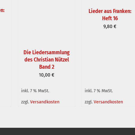
en:
Lieder aus Franken:
Heft 16
B
IN DEN WARENKORB
9,80
€
/
DETAILS
Die Liedersammlung
des Christian Nützel
Band 2
10,00
€
IN DEN WARENKORB
/
DETAILS
inkl. 7 % MwSt.
inkl. 7 % MwSt.
zzgl.
Versandkosten
zzgl.
Versandkosten