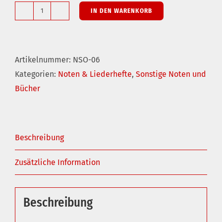
IN DEN WARENKORB
Volkstänze
getanzt
in
Artikelnummer:
NSO-06
Oberfranken
Kategorien:
Noten & Liederhefte
,
Sonstige Noten und
Menge
Bücher
Beschreibung
Zusätzliche Information
Beschreibung