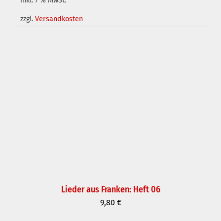
inkl. 7 % MwSt.
IN DEN WARENKORB
/
DETAILS
zzgl.
Versandkosten
Lieder aus Franken: Heft 06
9,80
€