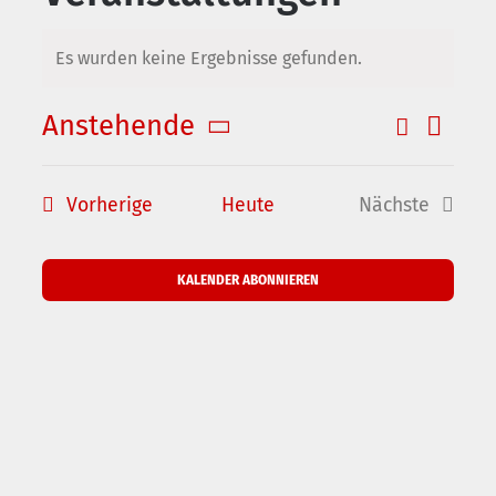
Es wurden keine Ergebnisse gefunden.
Hinweis
Anstehende
Suche
Verans
Veransta
Zusamme
Datum
Ansic
Suche
auswählen.
Veranstaltungen
und
Vorherige
Heute
Nächste
Naviga
Ansichte
Veranstalt
Navigati
KALENDER ABONNIEREN