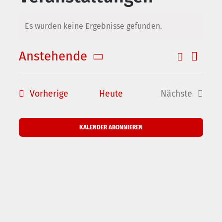
Es wurden keine Ergebnisse gefunden.
Hinweis
Anstehende
Suche
Verans
Veransta
Zusamme
Datum
Ansic
Suche
auswählen.
und
Naviga
Veranstaltungen
Vorherige
Heute
Nächste
Ansichte
Veranstalt
Navigati
KALENDER ABONNIEREN