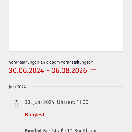
Veranstaltungen an diesem veranstaltungsort
30.06.2024
 - 
06.08.2026
Datum
wählen.
Juni 2024
So.
30. Juni 2024, Uhrzeit: 11:00
30
Burgfest
Burghof
Burgstraße 1C, Burgthann