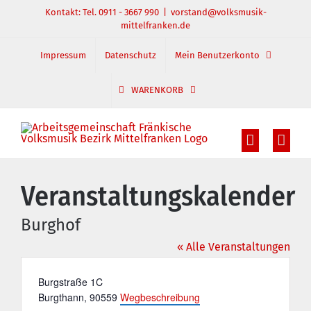
Zum
Kontakt: Tel. 0911 - 3667 990
|
vorstand@volksmusik-
mittelfranken.de
Inhalt
springen
Impressum
Datenschutz
Mein Benutzerkonto
WARENKORB
Veranstaltungskalender
Burghof
« Alle Veranstaltungen
Adresse
Burgstraße 1C
Burgthann
,
90559
Wegbeschreibung