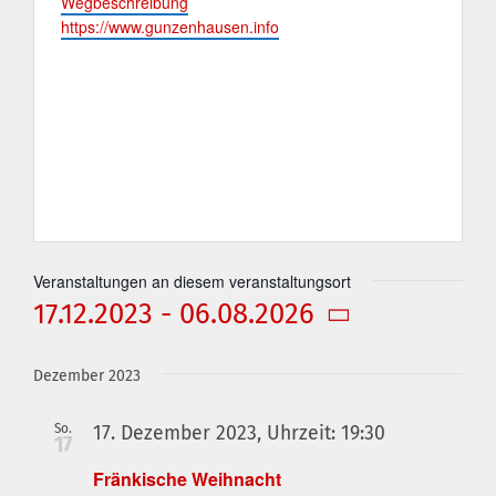
Wegbeschreibung
Webseite
https://www.gunzenhausen.info
Veranstaltungen an diesem veranstaltungsort
17.12.2023
 - 
06.08.2026
Datum
wählen.
Dezember 2023
So.
17. Dezember 2023, Uhrzeit: 19:30
17
Fränkische Weihnacht