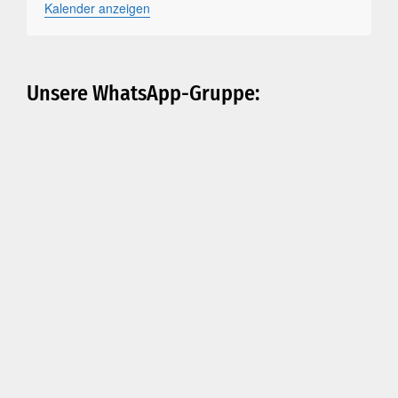
Veranstaltungen
Veranstaltungen
Veranstaltung
Veranstaltungen
Veranstaltung
Veranstaltunge
Veranstal
Kalender anzeigen
Unsere WhatsApp-Gruppe: