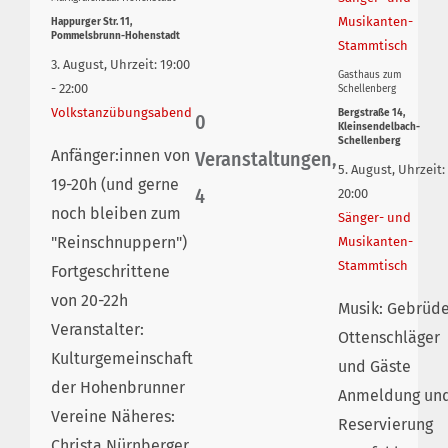
Musikanten-
Happurger Str. 11,
Pommelsbrunn-Hohenstadt
Stammtisch
3. August, Uhrzeit: 19:00
Gasthaus zum
-
22:00
Schellenberg
Volkstanzübungsabend
Bergstraße 14,
0
Kleinsendelbach-
Schellenberg
Anfänger:innen von
Veranstaltungen,
5. August, Uhrzeit:
19-20h (und gerne
4
20:00
noch bleiben zum
Sänger- und
"Reinschnuppern")
Musikanten-
Stammtisch
Fortgeschrittene
von 20-22h
Musik: Gebrüd
Veranstalter:
Ottenschläger
Kulturgemeinschaft
und Gäste
der Hohenbrunner
Anmeldung un
Vereine Näheres:
Reservierung
Christa Nürnberger,