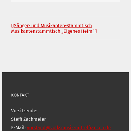
Sänger- und Musikanten-Stammtisch
Musikantenstammtisch „Eigenes Heim“
KONTAKT
Vorsitzende:
Steffi Zachmeier
E-Mail:
vorstand@volksmusik-mittelfranken.de