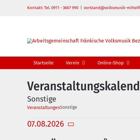
Zum
Kontakt: Tel. 0911 - 3667 990
|
vorstand@volksmusik-mittelf
Inhalt
springen
Startseite
Verein
Online-Shop
Veranstaltungskalend
Sonstige
Sonstige
Veranstaltungen
Veranstaltungen
07.08.2026
Datum
Kalender