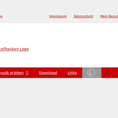
de
Impressum
Datenschutz
Mein Benu
musik erleben
Download
Links