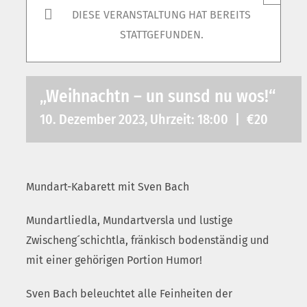
DIESE VERANSTALTUNG HAT BEREITS
STATTGEFUNDEN.
„Weihnachtn – un sunsd nu wos!“
10. Dezember 2023, Uhrzeit: 18:00
|
€20
Mundart-Kabarett mit Sven Bach
Mundartliedla, Mundartversla und lustige
Zwischeng´schichtla, fränkisch bodenständig und
mit einer gehörigen Portion Humor!
Sven Bach beleuchtet alle Feinheiten der