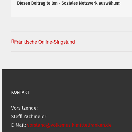
Diesen Beitrag teilen - Soziales Netzwerk auswählen:
Fränkische Online-Singstund
KONTAKT
Vorsitzende:
Steffi Zachmeier
E-Mail:
vorstand@volksmusik-mittelfranken.de