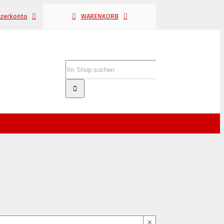
tzerkonto
WARENKORB
Suche
nach:
×