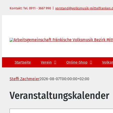
Zum
Kontakt: Tel. 0911 - 3667 990
|
vorstand@volksmusik-mittelfranken.
Inhalt
springen
Startseite
Verein
Online-Shop
Volks
Steffi Zachmeier
2026-08-07T00:00:00+02:00
Veranstaltungskalender