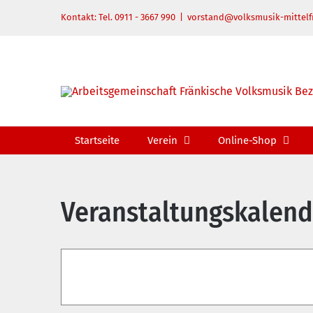
Zum
Kontakt: Tel. 0911 - 3667 990
|
vorstand@volksmusik-mittelf
Inhalt
springen
Startseite
Verein
Online-Shop
Veranstaltungskalend