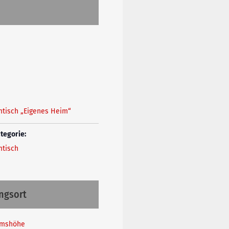
tisch „Eigenes Heim“
tegorie:
tisch
ngsort
lmshöhe