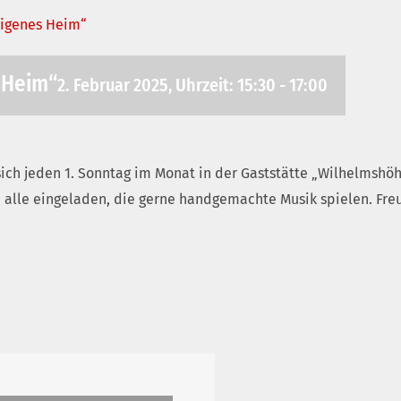
igenes Heim“
 Heim“
2. Februar 2025, Uhrzeit: 15:30
-
17:00
ich jeden 1. Sonntag im Monat in der Gaststätte „Wilhelmshö
lle eingeladen, die gerne handgemachte Musik spielen. Freun