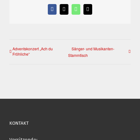
Facebook
X
WhatsApp
E-
Mail
Adventskonzert „Ach du
Sänger- und Musikanten-
Fröhliche“
Stammtisch
KONTAKT
Vorsitzende: