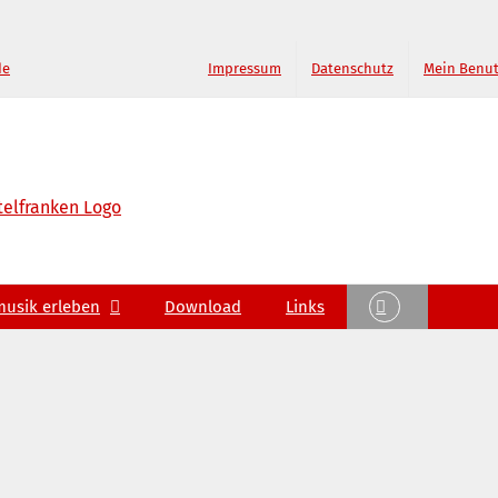
de
Impressum
Datenschutz
Mein Benu
musik erleben
Download
Links