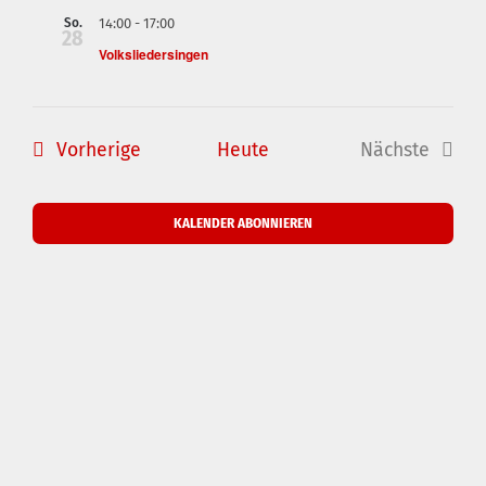
und
Navig
So.
14:00
-
17:00
28
Ansichte
Volksliedersingen
Navigati
Veranstaltungen
Vorherige
Heute
Nächste
Veranstal
KALENDER ABONNIEREN