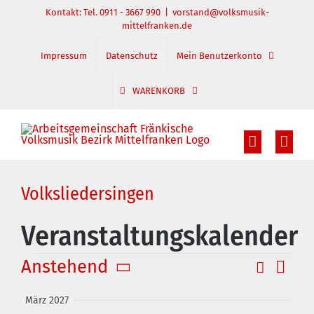
Zum
Kontakt: Tel. 0911 - 3667 990
|
vorstand@volksmusik-
mittelfranken.de
Inhalt
springen
Impressum
Datenschutz
Mein Benutzerkonto
WARENKORB
Volksliedersingen
Veranstaltungskalender
Veranstaltungen
Anstehend
Suche
Veran
Veranst
Zusamm
Datum
Ansic
Suche
März 2027
auswählen.