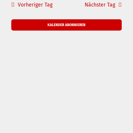
und
Vorheriger Tag
Nächster Tag
Naviga
Ansichte
Navigati
KALENDER ABONNIEREN