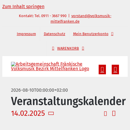
Zum Inhalt springen
Kontakt: Tel. 0911 - 3667 990
|
vorstand@volksmusik-
mittelfranken.de
Impressum
Datenschutz
Mein Benutzerkonto
WARENKORB
2026-08-10T00:00:00+02:00
Veranstaltungskalender
14.02.2025
Verans
Veransta
Tag
Datum
Suche
Ansic
Suche
wählen.