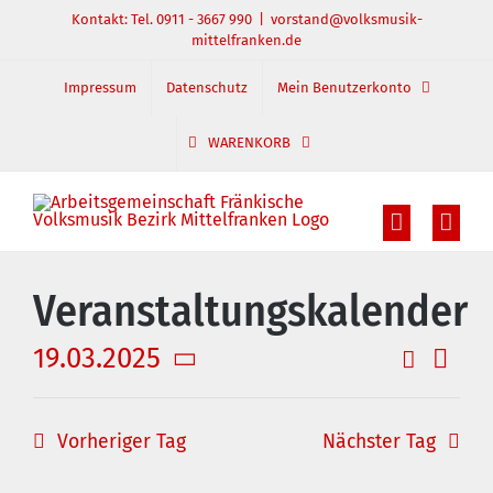
Zum
Kontakt: Tel. 0911 - 3667 990
|
vorstand@volksmusik-
mittelfranken.de
Inhalt
springen
Impressum
Datenschutz
Mein Benutzerkonto
WARENKORB
Veranstaltungskalender
19.03.2025
Suche
Veran
Veranst
Tag
Datum
Ansic
Suche
wählen.
und
Navig
Vorheriger Tag
Nächster Tag
Ansichte