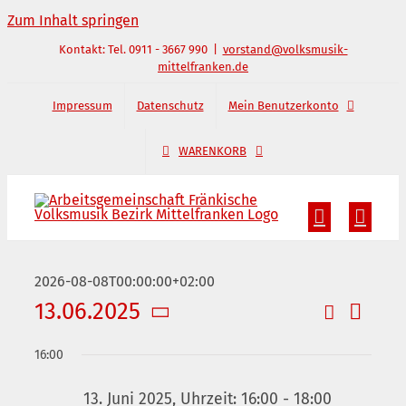
Zum Inhalt springen
Kontakt: Tel. 0911 - 3667 990
|
vorstand@volksmusik-
mittelfranken.de
Impressum
Datenschutz
Mein Benutzerkonto
WARENKORB
2026-08-08T00:00:00+02:00
13.06.2025
Suche
Verans
Veransta
Tag
Datum
Ansic
Suche
16:00
wählen.
und
Naviga
13. Juni 2025, Uhrzeit: 16:00
-
18:00