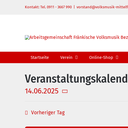
Zum
Kontakt: Tel. 0911 - 3667 990
|
vorstand@volksmusik-mittelf
Inhalt
springen
Startseite
Verein
Online-Shop
Veranstaltungskalend
14.06.2025
Datum
wählen.
Vorheriger Tag