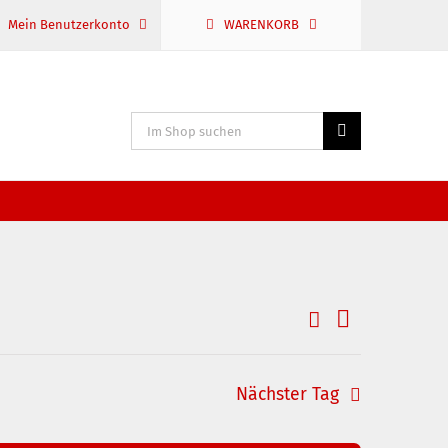
Mein Benutzerkonto
WARENKORB
Suche
nach:
Suche
Veranstaltu
Veranstaltun
Tag
Ansichten-
Suche
und
Navigation
Nächster Tag
Ansichten,