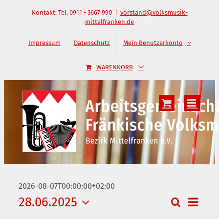
Zum
Kontakt: Tel. 0911 - 3667 990
|
vorstand@volksmusik-
mittelfranken.de
Inhalt
springen
Impressum
Datenschutz
Mein Benutzerkonto
WARENKORB
2026-08-07T00:00:00+02:00
28.06.2025
Suche
Verans
Veranstal
Tag
Datum