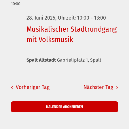
Ansic
Suche
10:00
wählen.
und
Naviga
28. Juni 2025, Uhrzeit: 10:00
-
13:00
Ansichten
Musikalischer Stadtrundgang
Navigatio
mit Volksmusik
Spalt Altstadt
Gabrieliplatz 1, Spalt
Vorheriger Tag
Nächster Tag
KALENDER ABONNIEREN