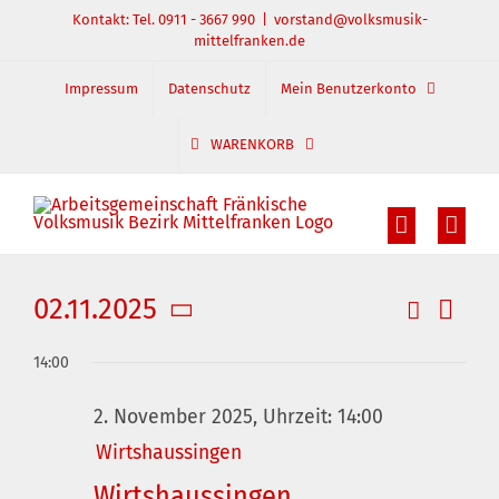
Zum
Kontakt: Tel. 0911 - 3667 990
|
vorstand@volksmusik-
mittelfranken.de
Inhalt
springen
Impressum
Datenschutz
Mein Benutzerkonto
WARENKORB
02.11.2025
Suche
Veran
Veranst
Tag
Datum
Ansic
Suche
14:00
wählen.
und
Navig
2. November 2025, Uhrzeit: 14:00
Ansichte
Wirtshaussingen
Navigati
Wirtshaussingen