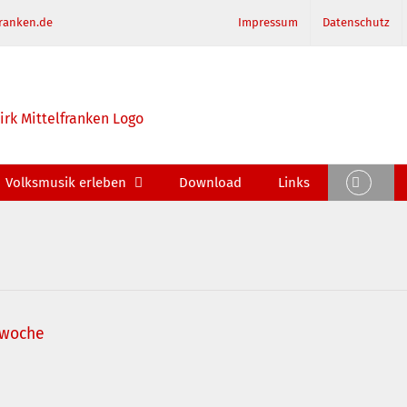
ranken.de
Impressum
Datenschutz
Volksmusik erleben
Download
Links
kwoche
e