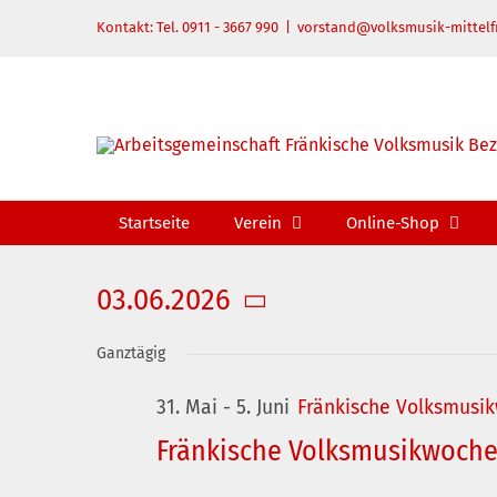
Zum
Kontakt: Tel. 0911 - 3667 990
|
vorstand@volksmusik-mittelf
Inhalt
springen
Startseite
Verein
Online-Shop
03.06.2026
Datum
Ganztägig
wählen.
31. Mai
-
5. Juni
Fränkische Volksmusi
Fränkische Volksmusikwoch