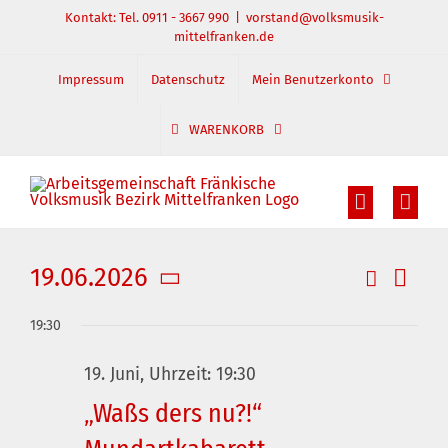
Zum
Kontakt: Tel. 0911 - 3667 990
|
vorstand@volksmusik-
mittelfranken.de
Inhalt
springen
Impressum
Datenschutz
Mein Benutzerkonto
WARENKORB
19.06.2026
Suche
Veran
Veranst
Tag
Datum
Ansic
Suche
19:30
wählen.
und
Navig
19. Juni, Uhrzeit: 19:30
Ansichte
„Waßs ders nu?!“
Navigati