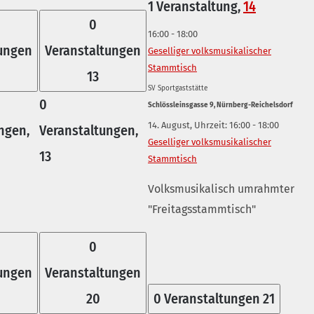
1 Veranstaltung,
14
0
16:00
-
18:00
tungen
Veranstaltungen
Geselliger volksmusikalischer
Stammtisch
13
SV Sportgaststätte
0
Schlössleinsgasse 9, Nürnberg-Reichelsdorf
14. August, Uhrzeit: 16:00
-
18:00
ngen,
Veranstaltungen,
Geselliger volksmusikalischer
13
Stammtisch
Volksmusikalisch umrahmter
"Freitagsstammtisch"
0
tungen
Veranstaltungen
20
0 Veranstaltungen
21