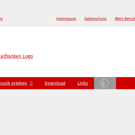
de
Impressum
Datenschutz
Mein Benu
musik erleben
Download
Links